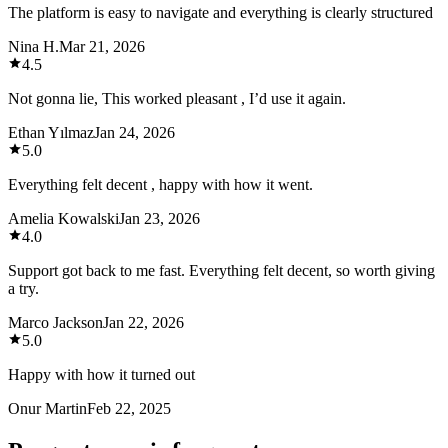
The platform is easy to navigate and everything is clearly structured
Nina H.
Mar 21, 2026
4.5
Not gonna lie, This worked pleasant , I’d use it again.
Ethan Yılmaz
Jan 24, 2026
5.0
Everything felt decent , happy with how it went.
Amelia Kowalski
Jan 23, 2026
4.0
Support got back to me fast. Everything felt decent, so worth giving
a try.
Marco Jackson
Jan 22, 2026
5.0
Happy with how it turned out
Onur Martin
Feb 22, 2025