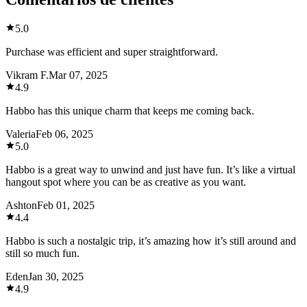
5.0
Purchase was efficient and super straightforward.
Vikram F.
Mar 07, 2025
4.9
Habbo has this unique charm that keeps me coming back.
Valeria
Feb 06, 2025
5.0
Habbo is a great way to unwind and just have fun. It’s like a virtual
hangout spot where you can be as creative as you want.
Ashton
Feb 01, 2025
4.4
Habbo is such a nostalgic trip, it’s amazing how it’s still around and
still so much fun.
Eden
Jan 30, 2025
4.9