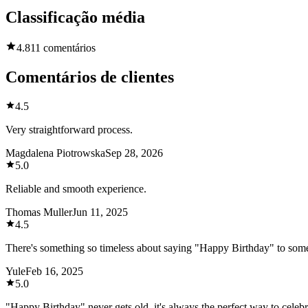
Classificação média
4.8
11 comentários
Comentários de clientes
4.5
Very straightforward process.
Magdalena Piotrowska
Sep 28, 2026
5.0
Reliable and smooth experience.
Thomas Muller
Jun 11, 2025
4.5
There's something so timeless about saying "Happy Birthday" to someo
Yule
Feb 16, 2025
5.0
"Happy Birthday" never gets old, it's always the perfect way to celeb