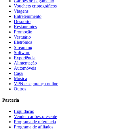
Cartões de pagamento
Vouchers criptográficos
Viagens
Entretenimento
Desporto
Restaurantes
Promoção
Vestuário
Eletrónica
Streaming
Software
Experiência
Alimentação
Automóveis
Casa
Música
VPN e segurança online
Outros
Parceria
Liquidação
Vender cartões-presente
Programa de referência
Programa de afiliados