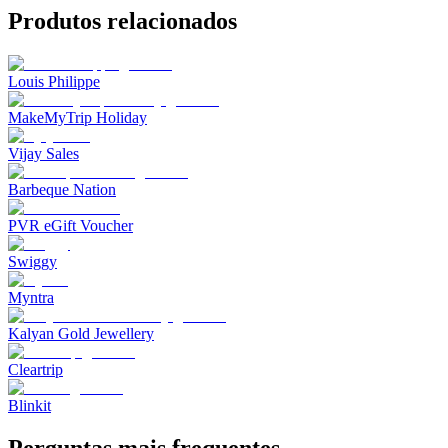
Produtos relacionados
Louis Philippe
MakeMyTrip Holiday
Vijay Sales
Barbeque Nation
PVR eGift Voucher
Swiggy
Myntra
Kalyan Gold Jewellery
Cleartrip
Blinkit
Perguntas mais frequentes