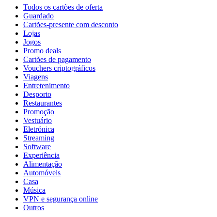
Todos os cartões de oferta
Guardado
Cartões-presente com desconto
Lojas
Jogos
Promo deals
Cartões de pagamento
Vouchers criptográficos
Viagens
Entretenimento
Desporto
Restaurantes
Promoção
Vestuário
Eletrónica
Streaming
Software
Experiência
Alimentação
Automóveis
Casa
Música
VPN e segurança online
Outros