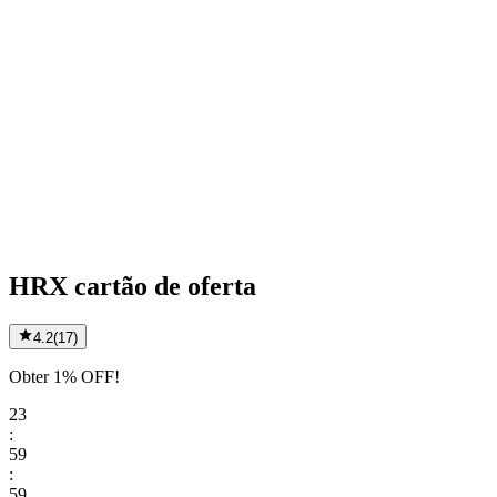
HRX cartão de oferta
4.2
(
17
)
Obter 1% OFF!
23
:
59
:
59