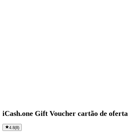
iCash.one Gift Voucher cartão de oferta
4.8
(
8
)