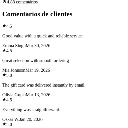
4.8
8 comentários
Comentários de clientes
4.5
Good value with a quick and reliable service
Emma Singh
Mar 30, 2026
4.5
Great selection with smooth ordering
Mia Johnson
Mar 19, 2026
5.0
The gift card was delivered instantly by email.
Olivia Gupta
Mar 13, 2026
4.5
Everything was straightforward.
Oskar W.
Jan 20, 2026
5.0