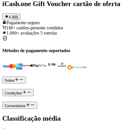
iCash.one Gift Voucher cartão de oferta
4.8
(
8
)
Pagamento
seguro
1M+
cartões-presente vendidos
1.000+
avaliações 5 estrelas
Métodos de pagamento suportados
Sobre
Condições
Comentários
Classificação média