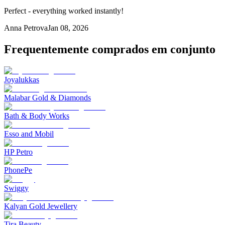
Perfect - everything worked instantly!
Anna Petrova
Jan 08, 2026
Frequentemente comprados em conjunto
Joyalukkas
Malabar Gold & Diamonds
Bath & Body Works
Esso and Mobil
HP Petro
PhonePe
Swiggy
Kalyan Gold Jewellery
Tira Beauty