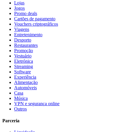
Lojas
Jogos
Promo deals
Cartões de pagamento
Vouchers criptográficos
Viagens
Entretenimento
Desporto
Restaurantes
Promoção
Vestuário
Eletrónica
Streaming
Software
Experiência
Alimentação
Automóveis
Casa
Música
VPN e segurança online
Outros
Parceria