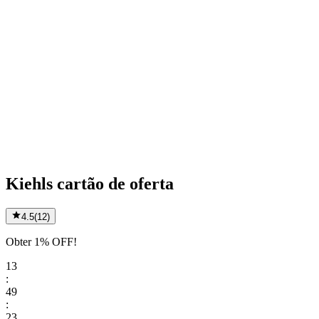
Kiehls cartão de oferta
4.5
(
12
)
Obter 1% OFF!
13
:
49
:
23