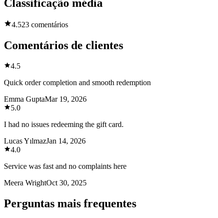
Classificação média
4.5
23 comentários
Comentários de clientes
4.5
Quick order completion and smooth redemption
Emma Gupta
Mar 19, 2026
5.0
I had no issues redeeming the gift card.
Lucas Yılmaz
Jan 14, 2026
4.0
Service was fast and no complaints here
Meera Wright
Oct 30, 2025
Perguntas mais frequentes