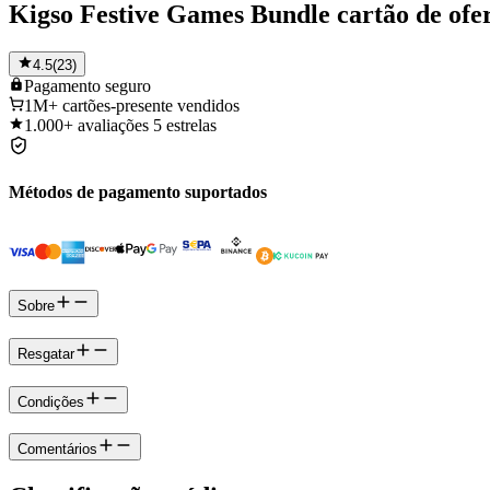
Kigso Festive Games Bundle cartão de ofe
4.5
(
23
)
Pagamento
seguro
1M+
cartões-presente vendidos
1.000+
avaliações 5 estrelas
Métodos de pagamento suportados
Sobre
Resgatar
Condições
Comentários