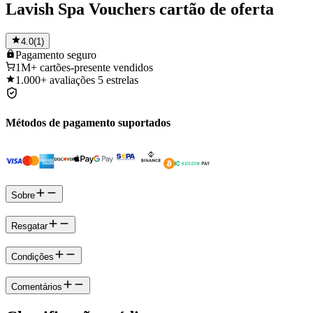
Lavish Spa Vouchers cartão de oferta
4.0
(
1
)
Pagamento
seguro
1M+
cartões-presente vendidos
1.000+
avaliações 5 estrelas
Métodos de pagamento suportados
Sobre
Resgatar
Condições
Comentários