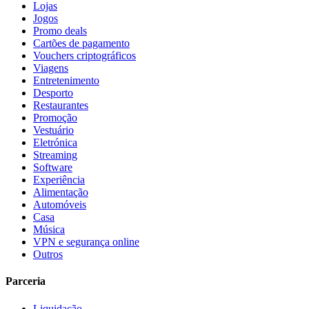
Lojas
Jogos
Promo deals
Cartões de pagamento
Vouchers criptográficos
Viagens
Entretenimento
Desporto
Restaurantes
Promoção
Vestuário
Eletrónica
Streaming
Software
Experiência
Alimentação
Automóveis
Casa
Música
VPN e segurança online
Outros
Parceria
Liquidação