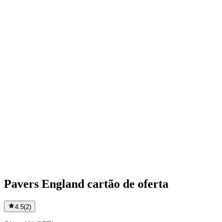
Pavers England cartão de oferta
4.5
(
2
)