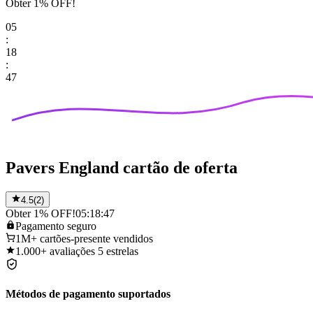
Obter 1% OFF!
05
:
18
:
47
Pavers England cartão de oferta
4.5
(
2
)
Obter 1% OFF!
05:18:47
Pagamento
seguro
1M+
cartões-presente vendidos
1.000+
avaliações 5 estrelas
Métodos de pagamento suportados