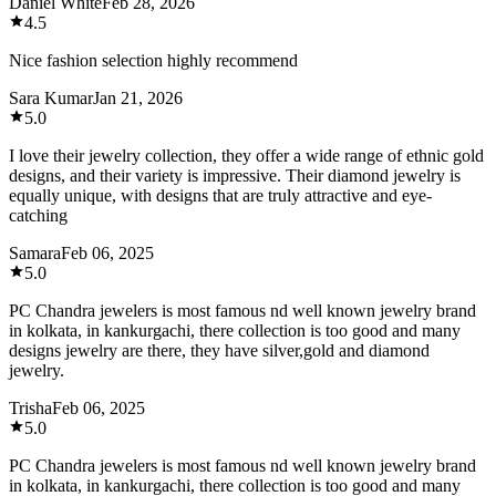
Daniel White
Feb 28, 2026
4.5
Nice fashion selection highly recommend
Sara Kumar
Jan 21, 2026
5.0
I love their jewelry collection, they offer a wide range of ethnic gold
designs, and their variety is impressive. Their diamond jewelry is
equally unique, with designs that are truly attractive and eye-
catching
Samara
Feb 06, 2025
5.0
PC Chandra jewelers is most famous nd well known jewelry brand
in kolkata, in kankurgachi, there collection is too good and many
designs jewelry are there, they have silver,gold and diamond
jewelry.
Trisha
Feb 06, 2025
5.0
PC Chandra jewelers is most famous nd well known jewelry brand
in kolkata, in kankurgachi, there collection is too good and many