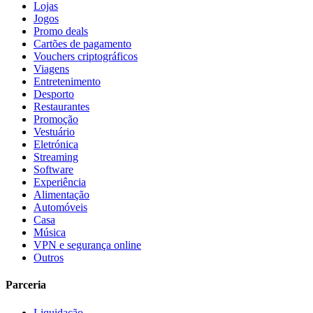
Lojas
Jogos
Promo deals
Cartões de pagamento
Vouchers criptográficos
Viagens
Entretenimento
Desporto
Restaurantes
Promoção
Vestuário
Eletrónica
Streaming
Software
Experiência
Alimentação
Automóveis
Casa
Música
VPN e segurança online
Outros
Parceria
Liquidação