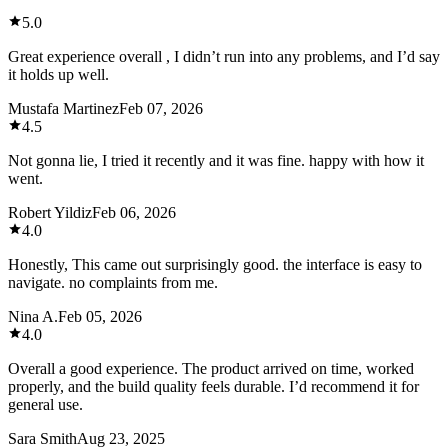
5.0
Great experience overall , I didn’t run into any problems, and I’d say
it holds up well.
Mustafa Martinez
Feb 07, 2026
4.5
Not gonna lie, I tried it recently and it was fine. happy with how it
went.
Robert Yildiz
Feb 06, 2026
4.0
Honestly, This came out surprisingly good. the interface is easy to
navigate. no complaints from me.
Nina A.
Feb 05, 2026
4.0
Overall a good experience. The product arrived on time, worked
properly, and the build quality feels durable. I’d recommend it for
general use.
Sara Smith
Aug 23, 2025