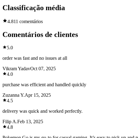
Classificação média
4.8
11 comentários
Comentários de clientes
5.0
order was fast and no issues at all
Vikram Yadav
Oct 07, 2025
4.0
purchase was efficient and handled quickly
Zuzanna Y.
Apr 15, 2025
4.5
delivery was quick and worked perfectly.
Filip A.
Feb 13, 2025
4.8
Pokemon Go is my go-to for casual gaming. It’s easy to pick up and pla