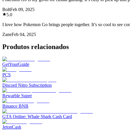
Bolt
Feb 09, 2025
5.0
I love how Pokemon Go brings people together. It’s so cool to see co
Zane
Feb 04, 2025
Produtos relacionados
GetYourGuide
PCS
Discord Nitro Subscription
Rewarble Super
Binance BNB
GTA Online: Whale Shark Cash Card
JetonCash