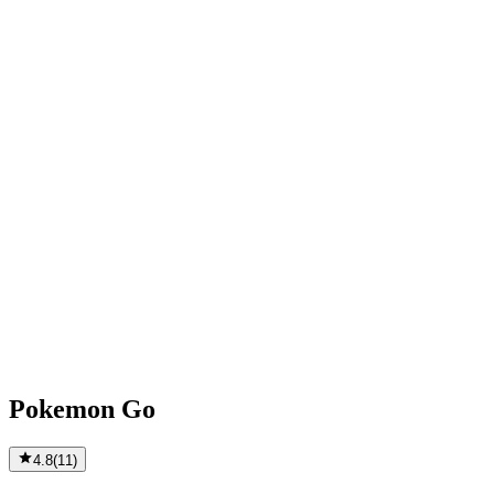
Pokemon Go
4.8
(
11
)