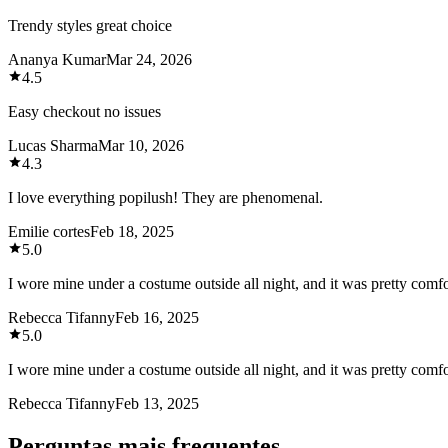
Trendy styles great choice
Ananya Kumar
Mar 24, 2026
4.5
Easy checkout no issues
Lucas Sharma
Mar 10, 2026
4.3
I love everything popilush! They are phenomenal.
Emilie cortes
Feb 18, 2025
5.0
I wore mine under a costume outside all night, and it was pretty comf
Rebecca Tifanny
Feb 16, 2025
5.0
I wore mine under a costume outside all night, and it was pretty comf
Rebecca Tifanny
Feb 13, 2025
Perguntas mais frequentes