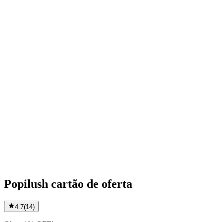
Popilush cartão de oferta
4.7
(
14
)