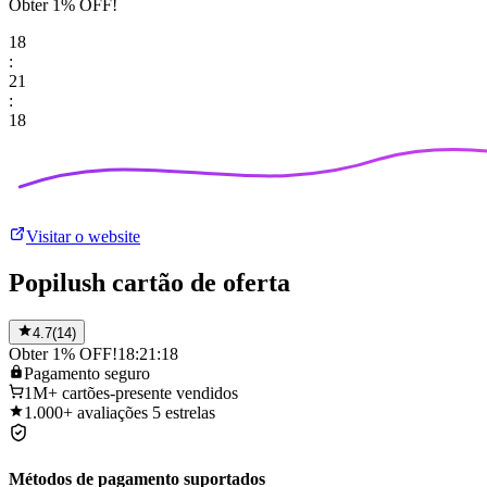
Obter 1% OFF!
18
:
21
:
18
Visitar o website
Popilush cartão de oferta
4.7
(
14
)
Obter 1% OFF!
18:21:18
Pagamento
seguro
1M+
cartões-presente vendidos
1.000+
avaliações 5 estrelas
Métodos de pagamento suportados