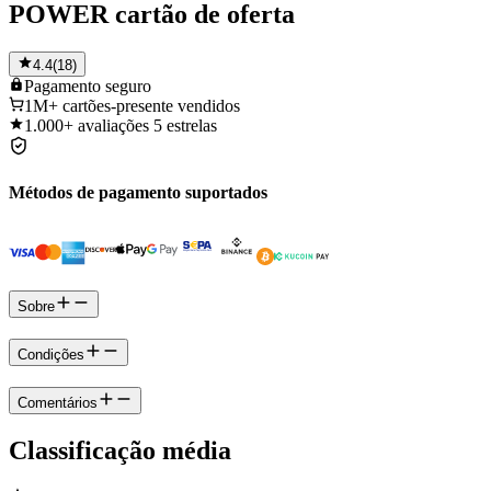
POWER cartão de oferta
4.4
(
18
)
Pagamento
seguro
1M+
cartões-presente vendidos
1.000+
avaliações 5 estrelas
Métodos de pagamento suportados
Sobre
Condições
Comentários
Classificação média