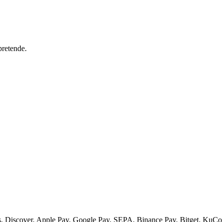
pretende.
 Discover, Apple Pay, Google Pay, SEPA, Binance Pay, Bitget, KuCoi