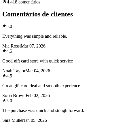
4.4
18 comentários
Comentários de clientes
5.0
Everything was simple and reliable.
Mia Rossi
Mar 07, 2026
4.5
Good gift card store with quick service
Noah Taylor
Mar 04, 2026
4.5
Great gift card deal and smooth experience
Sofia Brown
Feb 02, 2026
5.0
The purchase was quick and straightforward.
Sara Müller
Jan 05, 2026