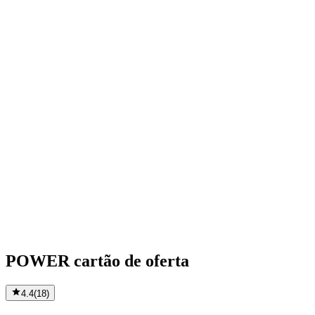
POWER cartão de oferta
4.4
(
18
)