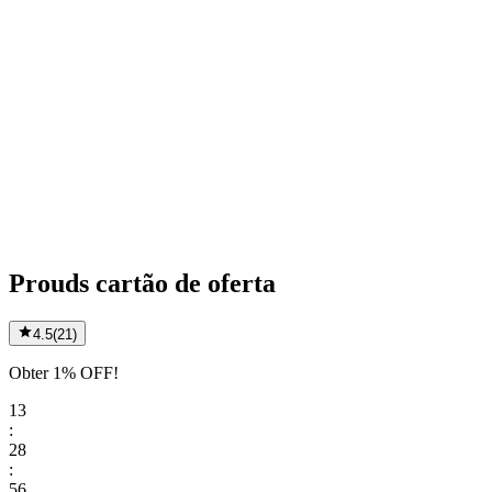
Prouds cartão de oferta
4.5
(
21
)
Obter 1% OFF!
13
:
28
:
56