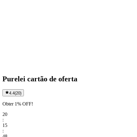
Purelei cartão de oferta
4.4
(
20
)
Obter 1% OFF!
20
:
15
:
48