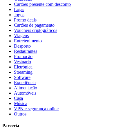
Cartões-presente com desconto
Lojas
Jogos
Promo deals
Cartões de pagamento
Vouchers criptográficos
Viagens
Entretenimento
Desporto
Restaurantes
Promoção
Vestuário
Eletrónica
Streaming
Software
Experiência
Alimentação
Automóveis
Casa
Música
VPN e segurança online
Outros
Parceria