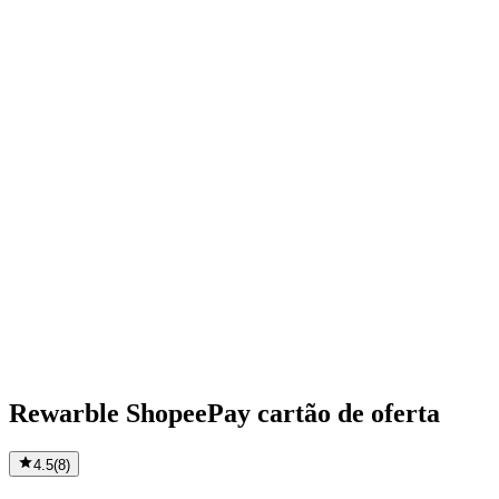
Rewarble ShopeePay cartão de oferta
4.5
(
8
)