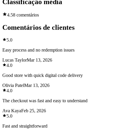
Classificação média
4.5
8 comentários
Comentários de clientes
5.0
Easy process and no redemption issues
Lucas Taylor
Mar 13, 2026
4.0
Good store with quick digital code delivery
Olivia Patel
Mar 13, 2026
4.0
The checkout was fast and easy to understand
Ava Kaya
Feb 25, 2026
5.0
Fast and straightforward