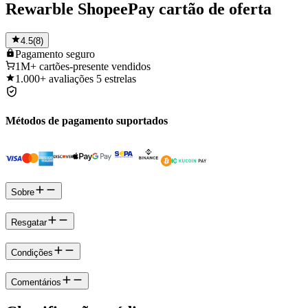
Rewarble ShopeePay cartão de oferta
4.5
(
8
)
Pagamento
seguro
1M+
cartões-presente vendidos
1.000+
avaliações 5 estrelas
Métodos de pagamento suportados
Sobre
Resgatar
Condições
Comentários