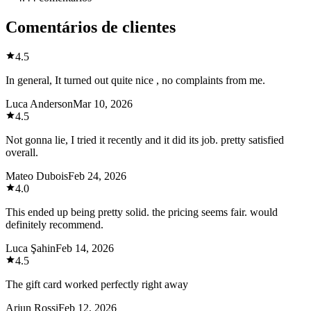
Comentários de clientes
4.5
In general, It turned out quite nice , no complaints from me.
Luca Anderson
Mar 10, 2026
4.5
Not gonna lie, I tried it recently and it did its job. pretty satisfied
overall.
Mateo Dubois
Feb 24, 2026
4.0
This ended up being pretty solid. the pricing seems fair. would
definitely recommend.
Luca Şahin
Feb 14, 2026
4.5
The gift card worked perfectly right away
Arjun Rossi
Feb 12, 2026