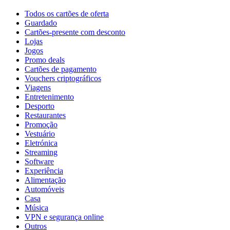
Todos os cartões de oferta
Guardado
Cartões-presente com desconto
Lojas
Jogos
Promo deals
Cartões de pagamento
Vouchers criptográficos
Viagens
Entretenimento
Desporto
Restaurantes
Promoção
Vestuário
Eletrónica
Streaming
Software
Experiência
Alimentação
Automóveis
Casa
Música
VPN e segurança online
Outros