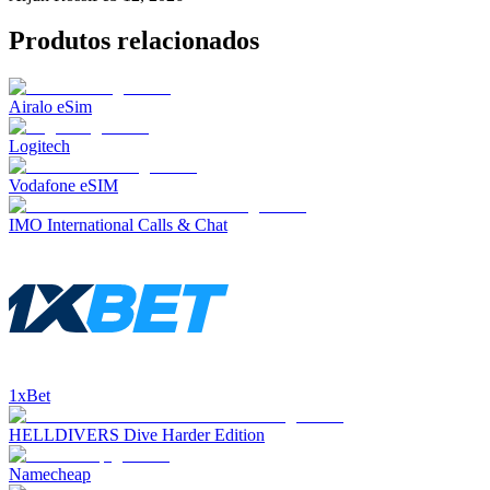
Produtos relacionados
Airalo eSim
Logitech
Vodafone eSIM
IMO International Calls & Chat
1xBet
HELLDIVERS Dive Harder Edition
Namecheap