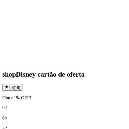
shopDisney cartão de oferta
4.4
(
16
)
Obter 1% OFF!
02
:
04
:
32