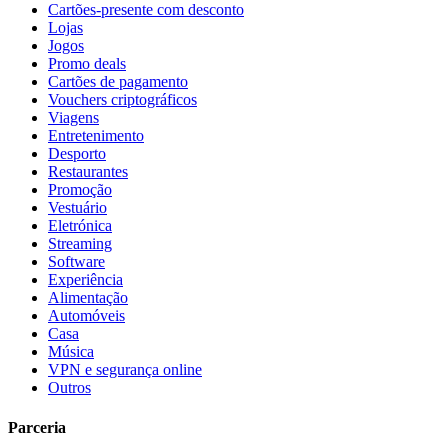
Cartões-presente com desconto
Lojas
Jogos
Promo deals
Cartões de pagamento
Vouchers criptográficos
Viagens
Entretenimento
Desporto
Restaurantes
Promoção
Vestuário
Eletrónica
Streaming
Software
Experiência
Alimentação
Automóveis
Casa
Música
VPN e segurança online
Outros
Parceria