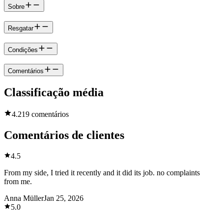
Sobre
Resgatar
Condições
Comentários
Classificação média
4.2
19 comentários
Comentários de clientes
4.5
From my side, I tried it recently and it did its job. no complaints
from me.
Anna Müller
Jan 25, 2026
5.0