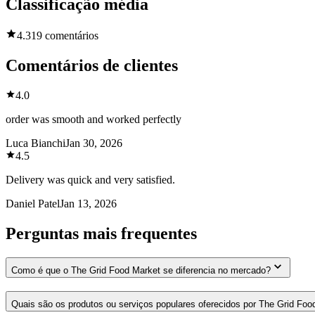
Classificação média
4.3
19 comentários
Comentários de clientes
4.0
order was smooth and worked perfectly
Luca Bianchi
Jan 30, 2026
4.5
Delivery was quick and very satisfied.
Daniel Patel
Jan 13, 2026
Perguntas mais frequentes
Como é que o The Grid Food Market se diferencia no mercado?
Quais são os produtos ou serviços populares oferecidos por The Grid Foo