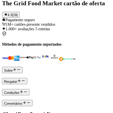
The Grid Food Market cartão de oferta
4.3
(
19
)
Pagamento
seguro
1M+
cartões-presente vendidos
1.000+
avaliações 5 estrelas
Métodos de pagamento suportados
Sobre
Resgatar
Condições
Comentários