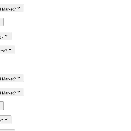
d Market?
o?
tor?
d Market?
d Market?
o?