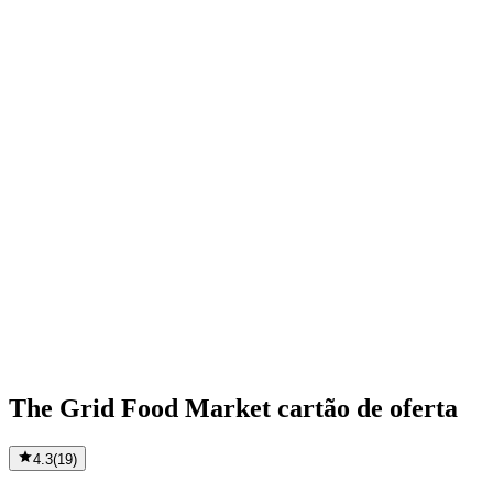
The Grid Food Market cartão de oferta
4.3
(
19
)