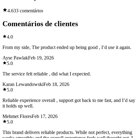
4.6
33 comentários
Comentários de clientes
4.0
From my side, The product ended up being good , I’d use it again.
Ayse Pawlak
Feb 19, 2026
5.0
The service felt reliable , did what I expected.
Karan Lewandowski
Feb 18, 2026
5.0
Reliable experience overall , support got back to me fast, and I’d say
it holds up well.
Mehmet Flores
Feb 17, 2026
5.0
This brand delivers reliable products. While not perfect, everything
works smoothly and the overall experience feels well thought out. I