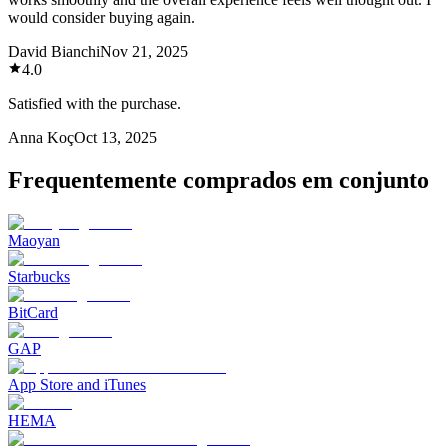
would consider buying again.
David Bianchi
Nov 21, 2025
4.0
Satisfied with the purchase.
Anna Koç
Oct 13, 2025
Frequentemente comprados em conjunto
Maoyan
Starbucks
BitCard
GAP
App Store and iTunes
HEMA