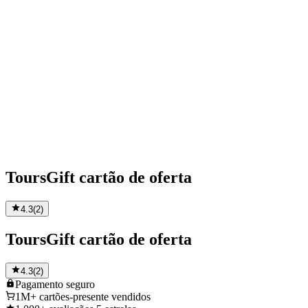
ToursGift cartão de oferta
4.3
(
2
)
ToursGift cartão de oferta
4.3
(
2
)
Pagamento
seguro
1M+
cartões-presente vendidos