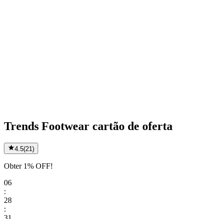
Trends Footwear cartão de oferta
4.5
(
21
)
Obter 1% OFF!
06
:
28
:
31