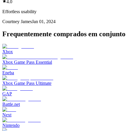
4.0
Effortless usability
Courtney James
Jan 01, 2024
Frequentemente comprados em conjunto
Xbox
Xbox Game Pass Essential
Eneba
Xbox Game Pass Ultimate
GAP
Battle.net
Next
Nintendo