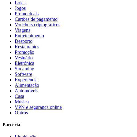
Lojas
Jogos
Promo deals
Cartões de pagamento
Vouchers criptográficos
Viagens
Entretenimento
Desporto
Restaurantes
Promoção
Vestuário
Eletrónica
Streaming
Software
Experiência
Alimentação
Automóveis
Casa
Música
VPN e segurança online
Outros
Parceria
Liquidação