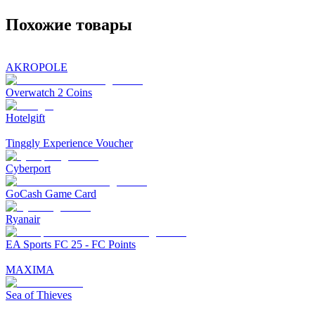
Похожие товары
AKROPOLE
Overwatch 2 Coins
Hotelgift
Tinggly Experience Voucher
Cyberport
GoCash Game Card
Ryanair
EA Sports FC 25 - FC Points
MAXIMA
Sea of Thieves