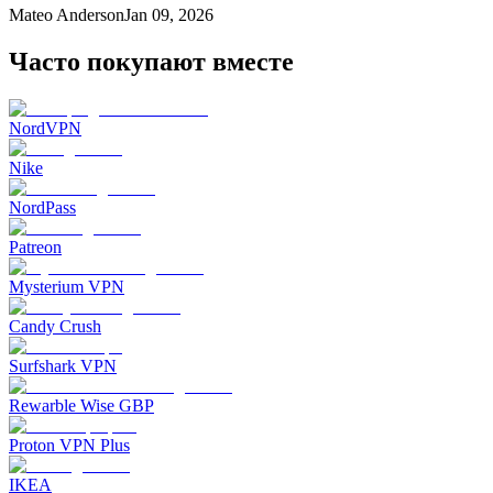
Mateo Anderson
Jan 09, 2026
Часто покупают вместе
NordVPN
Nike
NordPass
Patreon
Mysterium VPN
Candy Crush
Surfshark VPN
Rewarble Wise GBP
Proton VPN Plus
IKEA