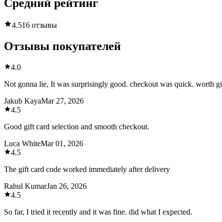
Средний рейтинг
4.5
16 отзывы
Отзывы покупателей
4.0
Not gonna lie, It was surprisingly good. checkout was quick. worth gi
Jakub Kaya
Mar 27, 2026
4.5
Good gift card selection and smooth checkout.
Luca White
Mar 01, 2026
4.5
The gift card code worked immediately after delivery
Rahul Kumar
Jan 26, 2026
4.5
So far, I tried it recently and it was fine. did what I expected.