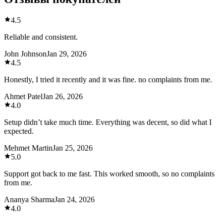
4.5
Reliable and consistent.
John Johnson
Jan 29, 2026
4.5
Honestly, I tried it recently and it was fine. no complaints from me.
Ahmet Patel
Jan 26, 2026
4.0
Setup didn’t take much time. Everything was decent, so did what I
expected.
Mehmet Martin
Jan 25, 2026
5.0
Support got back to me fast. This worked smooth, so no complaints
from me.
Ananya Sharma
Jan 24, 2026
4.0