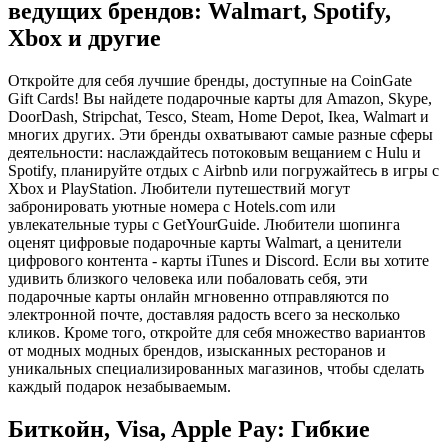
ведущих брендов: Walmart, Spotify,
Xbox и другие
Откройте для себя лучшие бренды, доступные на CoinGate
Gift Cards! Вы найдете подарочные карты для Amazon, Skype,
DoorDash, Stripchat, Tesco, Steam, Home Depot, Ikea, Walmart и
многих других. Эти бренды охватывают самые разные сферы
деятельности: наслаждайтесь потоковым вещанием с Hulu и
Spotify, планируйте отдых с Airbnb или погружайтесь в игры с
Xbox и PlayStation. Любители путешествий могут
забронировать уютные номера с Hotels.com или
увлекательные туры с GetYourGuide. Любители шопинга
оценят цифровые подарочные карты Walmart, а ценители
цифрового контента - карты iTunes и Discord. Если вы хотите
удивить близкого человека или побаловать себя, эти
подарочные карты онлайн мгновенно отправляются по
электронной почте, доставляя радость всего за несколько
кликов. Кроме того, откройте для себя множество вариантов
от модных модных брендов, изысканных ресторанов и
уникальных специализированных магазинов, чтобы сделать
каждый подарок незабываемым.
Биткойн, Visa, Apple Pay: Гибкие