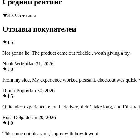
Средний рейтинг
4.5
28 отзывы
Отзывы покупателей
4.5
Not gonna lie, The product came out reliable , worth giving a try.
Noah Wright
Jan 31, 2026
5.0
From my side, My experience worked pleasant. checkout was quick. w
Dmitri Popov
Jan 30, 2026
4.5
Quite nice experience overall , delivery didn’t take long, and I’d say it
Rosa Delgado
Jan 29, 2026
4.0
This came out pleasant , happy with how it went.