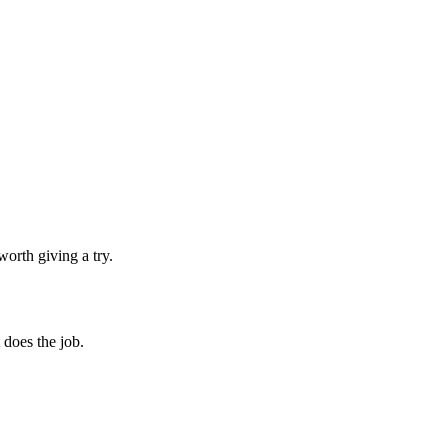
orth giving a try.
 does the job.