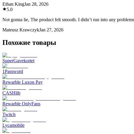
Ethan King
Jan 28, 2026
5.0
Not gonna lie, The product felt smooth. I didn’t run into any problems.
Mateusz Krawczyk
Jan 27, 2026
Похожие товары
SuperGavekortet
1Password
Rewarble Luxon Pay
CASHlib
Rewarble OnlyFans
Twitch
Lycamobile