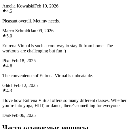
Amelia Kowalski
Feb 19, 2026
4.5
Pleasant overall. Met my needs.
Marco Schmidt
Jan 09, 2026
5.0
Entrena Virtual is such a cool way to stay fit from home. The
workouts are challenging but fun :)
Pixel
Feb 18, 2025
4.6
The convenience of Entrena Virtual is unbeatable.
Glitch
Feb 12, 2025
4.3
I love how Entrena Virtual offers so many different classes. Whether
you’re into yoga, HIIT, or dance, there’s something for everyone.
Dark
Feb 06, 2025
Часто задаваемые вопросы