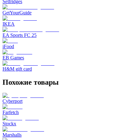
Selfridges
GetYourGuide
IKEA
EA Sports FC 25
iFood
EB Games
H&M gift card
Похожие товары
Cyberport
Farfetch
Stockx
Marshalls