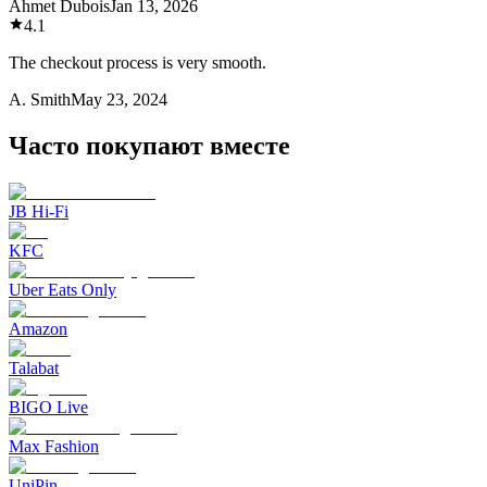
Ahmet Dubois
Jan 13, 2026
4.1
The checkout process is very smooth.
A. Smith
May 23, 2024
Часто покупают вместе
JB Hi-Fi
KFC
Uber Eats Only
Amazon
Talabat
BIGO Live
Max Fashion
UniPin