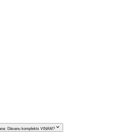
ana: Dāvanu komplekts VIŅAM?