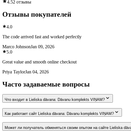
4.5
2 отзывы
Отзывы покупателей
4.0
The code arrived fast and worked perfectly
Marco Johnson
Jan 09, 2026
5.0
Great value and smooth online checkout
Priya Taylor
Jan 04, 2026
Часто задаваемые вопросы
Что входит в Lieliska dāvana: Dāvanu komplekts VIŅAM?
Как работает сайт Lieliska dāvana: Dāvanu komplekts VIŅAM?
Может ли получатель обменяться своим опытом на сайте Lieliska dāv