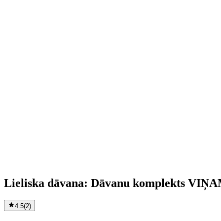
Lieliska dāvana: Dāvanu komplekts VIŅ
4.5
(
2
)