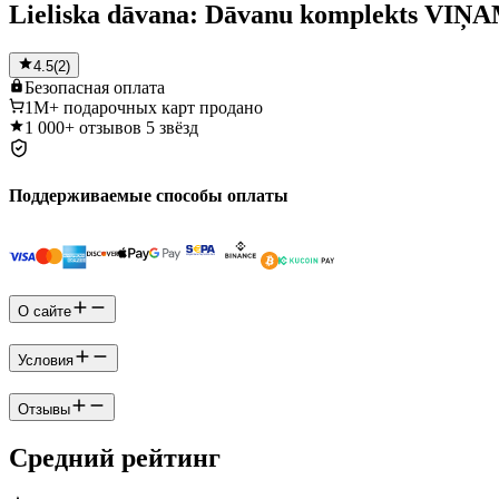
Lieliska dāvana: Dāvanu komplekts VIŅ
4.5
(
2
)
Безопасная
оплата
1M+
подарочных карт продано
1 000+
отзывов 5 звёзд
Поддерживаемые способы оплаты
О сайте
Условия
Отзывы
Средний рейтинг