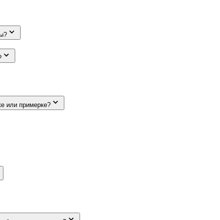
ды?
?
ке или примерке?