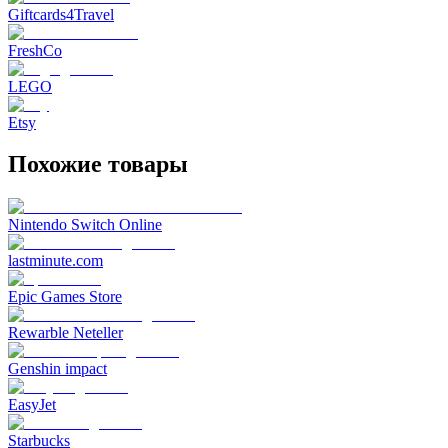
Giftcards4Travel
FreshCo
LEGO
Etsy
Похожие товары
Nintendo Switch Online
lastminute.com
Epic Games Store
Rewarble Neteller
Genshin impact
EasyJet
Starbucks