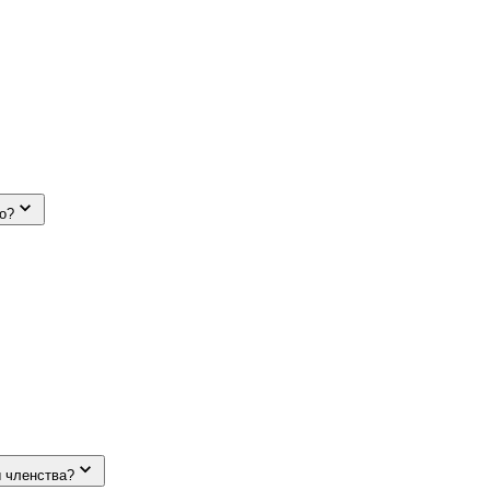
го?
ы членства?