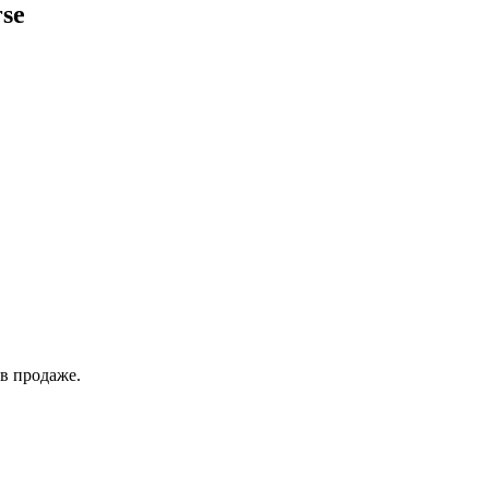
rse
в продаже.