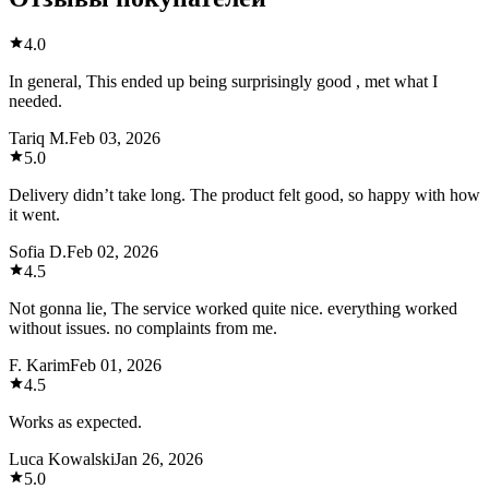
4.0
In general, This ended up being surprisingly good , met what I
needed.
Tariq M.
Feb 03, 2026
5.0
Delivery didn’t take long. The product felt good, so happy with how
it went.
Sofia D.
Feb 02, 2026
4.5
Not gonna lie, The service worked quite nice. everything worked
without issues. no complaints from me.
F. Karim
Feb 01, 2026
4.5
Works as expected.
Luca Kowalski
Jan 26, 2026
5.0