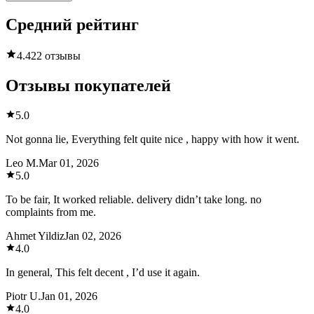
Средний рейтинг
4.4
22 отзывы
Отзывы покупателей
5.0
Not gonna lie, Everything felt quite nice , happy with how it went.
Leo M.
Mar 01, 2026
5.0
To be fair, It worked reliable. delivery didn’t take long. no
complaints from me.
Ahmet Yildiz
Jan 02, 2026
4.0
In general, This felt decent , I’d use it again.
Piotr U.
Jan 01, 2026
4.0