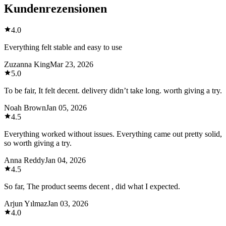
Kundenrezensionen
4.0
Everything felt stable and easy to use
Zuzanna King
Mar 23, 2026
5.0
To be fair, It felt decent. delivery didn’t take long. worth giving a try.
Noah Brown
Jan 05, 2026
4.5
Everything worked without issues. Everything came out pretty solid,
so worth giving a try.
Anna Reddy
Jan 04, 2026
4.5
So far, The product seems decent , did what I expected.
Arjun Yılmaz
Jan 03, 2026
4.0