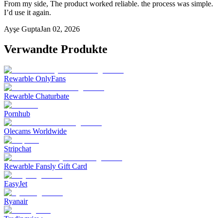
From my side, The product worked reliable. the process was simple.
I’d use it again.
Ayşe Gupta
Jan 02, 2026
Verwandte Produkte
Rewarble OnlyFans
Rewarble Chaturbate
Pornhub
Olecams Worldwide
Stripchat
Rewarble Fansly Gift Card
EasyJet
Ryanair