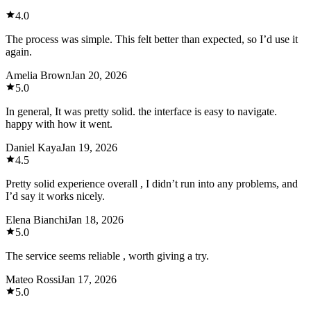
4.0
The process was simple. This felt better than expected, so I’d use it
again.
Amelia Brown
Jan 20, 2026
5.0
In general, It was pretty solid. the interface is easy to navigate.
happy with how it went.
Daniel Kaya
Jan 19, 2026
4.5
Pretty solid experience overall , I didn’t run into any problems, and
I’d say it works nicely.
Elena Bianchi
Jan 18, 2026
5.0
The service seems reliable , worth giving a try.
Mateo Rossi
Jan 17, 2026
5.0