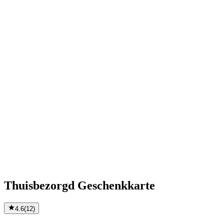
Thuisbezorgd Geschenkkarte
4.6
(
12
)