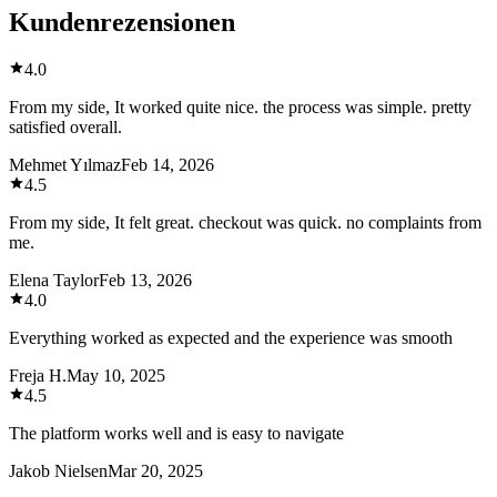
Kundenrezensionen
4.0
From my side, It worked quite nice. the process was simple. pretty
satisfied overall.
Mehmet Yılmaz
Feb 14, 2026
4.5
From my side, It felt great. checkout was quick. no complaints from
me.
Elena Taylor
Feb 13, 2026
4.0
Everything worked as expected and the experience was smooth
Freja H.
May 10, 2025
4.5
The platform works well and is easy to navigate
Jakob Nielsen
Mar 20, 2025