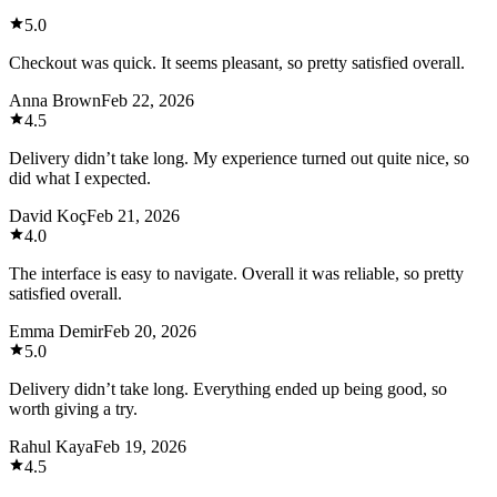
5.0
Checkout was quick. It seems pleasant, so pretty satisfied overall.
Anna Brown
Feb 22, 2026
4.5
Delivery didn’t take long. My experience turned out quite nice, so
did what I expected.
David Koç
Feb 21, 2026
4.0
The interface is easy to navigate. Overall it was reliable, so pretty
satisfied overall.
Emma Demir
Feb 20, 2026
5.0
Delivery didn’t take long. Everything ended up being good, so
worth giving a try.
Rahul Kaya
Feb 19, 2026
4.5