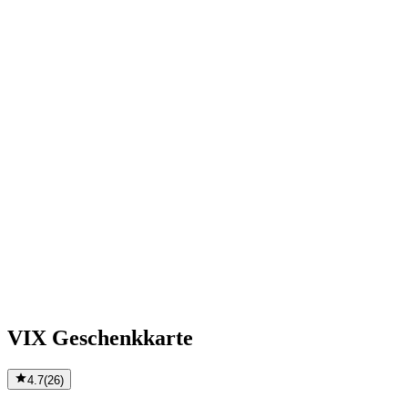
VIX Geschenkkarte
4.7
(
26
)