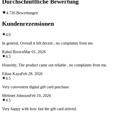
Durchschnittliche Bewertung
4.7
26 Bewertungen
Kundenrezensionen
4.0
In general, Overall it felt decent , no complaints from me.
Rahul Brown
Mar 01, 2026
4.5
Honestly, The product came out reliable , no complaints from me.
Ethan Kaya
Feb 28, 2026
4.5
Very convenient digital gift card purchase.
Mehmet Johnson
Feb 10, 2026
4.5
Very happy with how fast the gift card arrived.